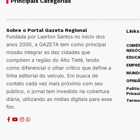
Principais Categorias
Sobre o Portal Gazeta Regional
Links
Fundada por Laerton Santos no início dos
anos 2000, a GAZETA tem como principal
COMÉR
NEGÓC
missão integrar as dez cidades que
EDUC
compõem a região do Alto Tietê, tendo
EMPR
como diferencial o olhar crítico que define a
MUND
linha editorial do veículo. Em busca de
OPINI
contato cada vez mais próximo com seu
Políti
público, o jornal tem investido na cobertura
Privac
diária, utilizando as mídias digitais para esse
Termo
fim.