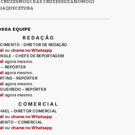
 CRUZES
MOGI DAS CRUZES
SUZANO
MOGI
UAQUECETUBA
OSSA EQUIPE
REDAÇÃO
CIMENTO - DIRETOR DE REDAÇÃO
il
ou
chame no Whatsapp
ENGLE – CHEFE DE REPORTAGEM
il
agora mesmo
.
S – REPÓRTER
il
agora mesmo.
RTINS – REPÓRTER
il
agora mesmo
.
IGUEIREDO – REPÓRTER
il
agora mesmo
.
COMERCIAL
HAEL – DIRETOR COMERCIAL
il
ou
chame no Whatsapp
MENTO – COMERCIAL
il
ou
chame no Whatsapp