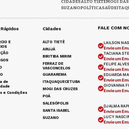
CIDADES
ALTO TIETÊ
MOGI DAS
SUZANO
POLÍTICA
SAÚDE
ITAQ
FALE COM N
 Rápidos
Cidades
CIO E
ALTO TIETÊ
LAILSON NAS
IOS
Envie um Ema
ARUJÁ
AÇÃO
TACIANA ST
BIRITIBA MIRIM
Envie um Ema
EGOS
FERRAZ DE
FELIPE ALVE
O
VASCONCELOS
Envie um Ema
ÃO
GUARAREMA
EDUARDA MA
Envie um Ema
ca de
ITAQUAQUECETUBA
GIOVANNA F
idade
MOGI DAS CRUZES
Envie um Ema
s e Condições
POÁ
SALESÓPOLIS
DJALMA RAP
SANTA ISABEL
Envie um Ema
LUCY NASCI
SUZANO
Envie um Ema