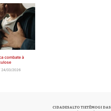
ica combate à
culose
24/03/2026
CIDADES
ALTO TIETÊ
MOGI DAS