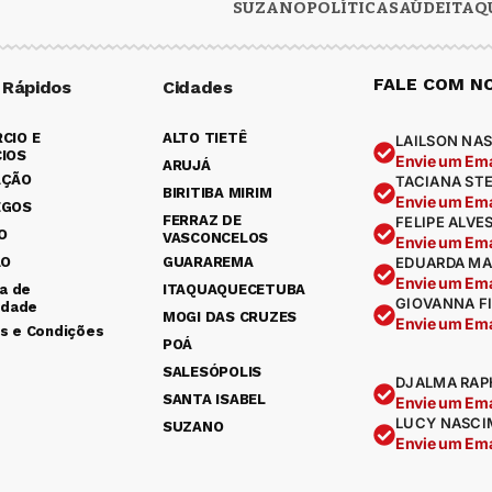
SUZANO
POLÍTICA
SAÚDE
ITAQ
FALE COM N
 Rápidos
Cidades
CIO E
ALTO TIETÊ
LAILSON NAS
IOS
Envie um Ema
ARUJÁ
AÇÃO
TACIANA ST
BIRITIBA MIRIM
Envie um Ema
EGOS
FERRAZ DE
FELIPE ALVE
O
VASCONCELOS
Envie um Ema
ÃO
GUARAREMA
EDUARDA MA
Envie um Ema
ca de
ITAQUAQUECETUBA
GIOVANNA F
idade
MOGI DAS CRUZES
Envie um Ema
s e Condições
POÁ
SALESÓPOLIS
DJALMA RAP
SANTA ISABEL
Envie um Ema
LUCY NASCI
SUZANO
Envie um Ema