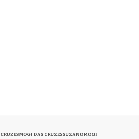
 CRUZES
MOGI DAS CRUZES
SUZANO
MOGI