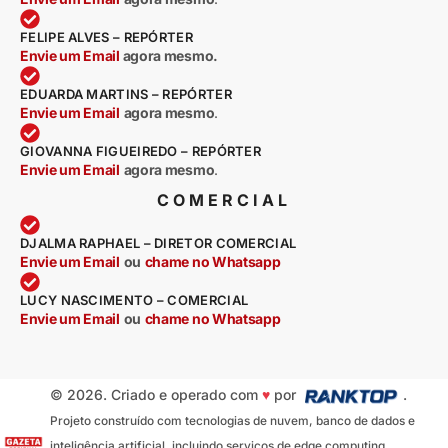
FELIPE ALVES – REPÓRTER
Envie um Email
agora mesmo.
EDUARDA MARTINS – REPÓRTER
Envie um Email
agora mesmo
.
GIOVANNA FIGUEIREDO – REPÓRTER
Envie um Email
agora mesmo
.
COMERCIAL
DJALMA RAPHAEL – DIRETOR COMERCIAL
Envie um Email
ou
chame no Whatsapp
LUCY NASCIMENTO – COMERCIAL
Envie um Email
ou
chame no Whatsapp
© 2026. Criado e operado com
♥
por
.
Projeto construído com tecnologias de nuvem, banco de dados e
inteligência artificial, incluindo serviços de edge computing,