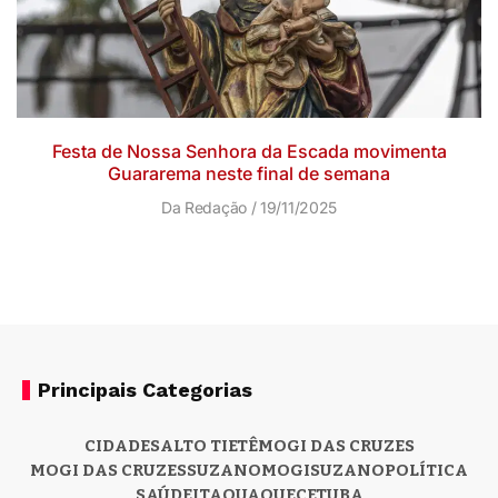
Festa de Nossa Senhora da Escada movimenta
Guararema neste final de semana
Da Redação
19/11/2025
Principais Categorias
CIDADES
ALTO TIETÊ
MOGI DAS CRUZES
MOGI DAS CRUZES
SUZANO
MOGI
SUZANO
POLÍTICA
SAÚDE
ITAQUAQUECETUBA