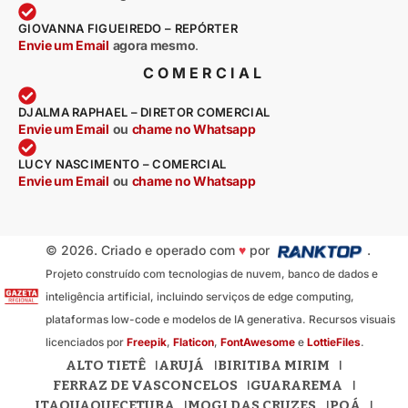
GIOVANNA FIGUEIREDO – REPÓRTER
Envie um Email
agora mesmo
.
COMERCIAL
DJALMA RAPHAEL – DIRETOR COMERCIAL
Envie um Email
ou
chame no Whatsapp
LUCY NASCIMENTO – COMERCIAL
Envie um Email
ou
chame no Whatsapp
© 2026. Criado e operado com
♥
por
.
Projeto construído com tecnologias de nuvem, banco de dados e
inteligência artificial, incluindo serviços de edge computing,
plataformas low-code e modelos de IA generativa. Recursos visuais
licenciados por
Freepik
,
Flaticon
,
FontAwesome
e
LottieFiles
.
ALTO TIETÊ
ARUJÁ
BIRITIBA MIRIM
FERRAZ DE VASCONCELOS
GUARAREMA
ITAQUAQUECETUBA
MOGI DAS CRUZES
POÁ