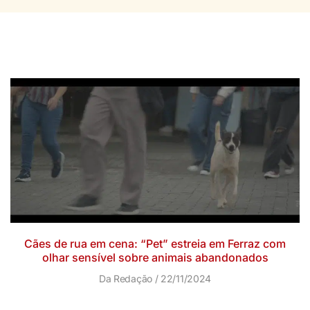
Cães de rua em cena: “Pet” estreia em Ferraz com
olhar sensível sobre animais abandonados
Da Redação
22/11/2024