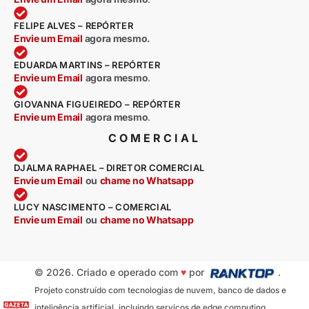
FELIPE ALVES – REPÓRTER
Envie um Email
agora mesmo.
EDUARDA MARTINS – REPÓRTER
Envie um Email
agora mesmo
.
GIOVANNA FIGUEIREDO – REPÓRTER
Envie um Email
agora mesmo
.
COMERCIAL
DJALMA RAPHAEL – DIRETOR COMERCIAL
Envie um Email
ou
chame no Whatsapp
LUCY NASCIMENTO – COMERCIAL
Envie um Email
ou
chame no Whatsapp
© 2026. Criado e operado com
♥
por
.
Projeto construído com tecnologias de nuvem, banco de dados e
inteligência artificial, incluindo serviços de edge computing,