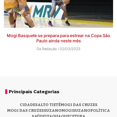
Mogi Basquete se prepara para estrear na Copa São
Paulo ainda neste mês
Da Redação
02/03/2023
Principais Categorias
CIDADES
ALTO TIETÊ
MOGI DAS CRUZES
MOGI DAS CRUZES
SUZANO
MOGI
SUZANO
POLÍTICA
SAÚDE
ITAQUAQUECETUBA