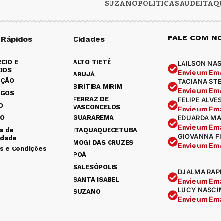
SUZANO
POLÍTICA
SAÚDE
ITAQ
FALE COM N
 Rápidos
Cidades
CIO E
ALTO TIETÊ
LAILSON NAS
IOS
Envie um Ema
ARUJÁ
AÇÃO
TACIANA ST
BIRITIBA MIRIM
Envie um Ema
EGOS
FERRAZ DE
FELIPE ALVE
O
VASCONCELOS
Envie um Ema
ÃO
GUARAREMA
EDUARDA MA
Envie um Ema
ca de
ITAQUAQUECETUBA
GIOVANNA F
idade
MOGI DAS CRUZES
Envie um Ema
s e Condições
POÁ
SALESÓPOLIS
DJALMA RAP
SANTA ISABEL
Envie um Ema
LUCY NASCI
SUZANO
Envie um Ema