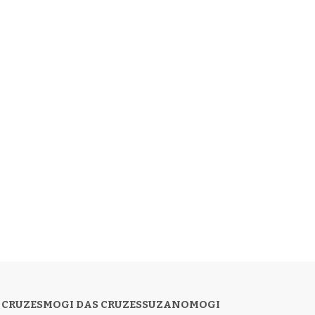
 CRUZES
MOGI DAS CRUZES
SUZANO
MOGI