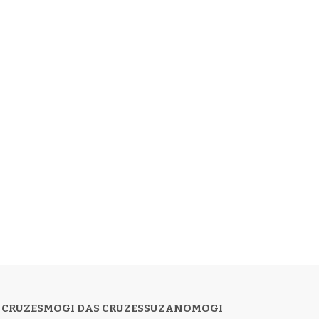
 CRUZES
MOGI DAS CRUZES
SUZANO
MOGI