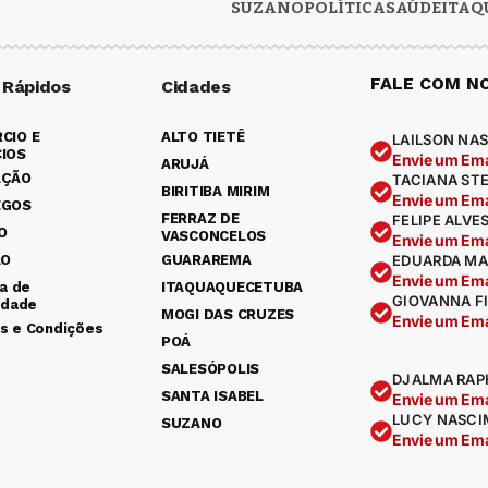
SUZANO
POLÍTICA
SAÚDE
ITAQ
FALE COM N
 Rápidos
Cidades
CIO E
ALTO TIETÊ
LAILSON NAS
IOS
Envie um Ema
ARUJÁ
AÇÃO
TACIANA ST
BIRITIBA MIRIM
Envie um Ema
EGOS
FERRAZ DE
FELIPE ALVE
O
VASCONCELOS
Envie um Ema
ÃO
GUARAREMA
EDUARDA MA
Envie um Ema
ca de
ITAQUAQUECETUBA
GIOVANNA F
idade
MOGI DAS CRUZES
Envie um Ema
s e Condições
POÁ
SALESÓPOLIS
DJALMA RAP
SANTA ISABEL
Envie um Ema
LUCY NASCI
SUZANO
Envie um Ema