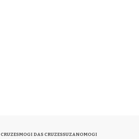
 CRUZES
MOGI DAS CRUZES
SUZANO
MOGI