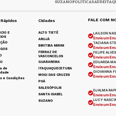
SUZANO
POLÍTICA
SAÚDE
ITAQ
FALE COM N
 Rápidos
Cidades
CIO E
ALTO TIETÊ
LAILSON NAS
IOS
Envie um Ema
ARUJÁ
AÇÃO
TACIANA ST
BIRITIBA MIRIM
Envie um Ema
EGOS
FERRAZ DE
FELIPE ALVE
O
VASCONCELOS
Envie um Ema
ÃO
GUARAREMA
EDUARDA MA
Envie um Ema
ca de
ITAQUAQUECETUBA
GIOVANNA F
idade
MOGI DAS CRUZES
Envie um Ema
s e Condições
POÁ
SALESÓPOLIS
DJALMA RAP
SANTA ISABEL
Envie um Ema
LUCY NASCI
SUZANO
Envie um Ema