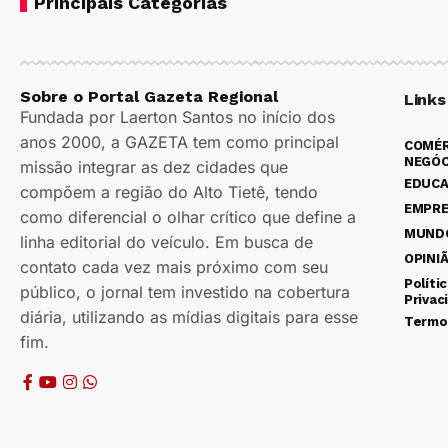
Principais Categorias
Sobre o Portal Gazeta Regional
Links
Fundada por Laerton Santos no início dos
anos 2000, a GAZETA tem como principal
COMÉR
NEGÓC
missão integrar as dez cidades que
EDUC
compõem a região do Alto Tietê, tendo
EMPR
como diferencial o olhar crítico que define a
MUND
linha editorial do veículo. Em busca de
OPINI
contato cada vez mais próximo com seu
Políti
público, o jornal tem investido na cobertura
Privac
diária, utilizando as mídias digitais para esse
Termo
fim.