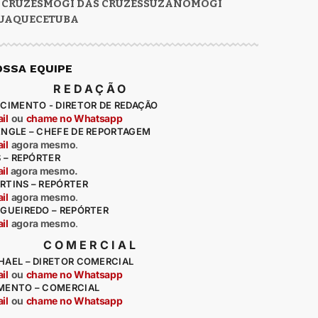
 CRUZES
MOGI DAS CRUZES
SUZANO
MOGI
UAQUECETUBA
OSSA EQUIPE
REDAÇÃO
CIMENTO - DIRETOR DE REDAÇÃO
il
ou
chame no Whatsapp
ENGLE – CHEFE DE REPORTAGEM
il
agora mesmo
.
S – REPÓRTER
il
agora mesmo.
RTINS – REPÓRTER
il
agora mesmo
.
IGUEIREDO – REPÓRTER
il
agora mesmo
.
COMERCIAL
HAEL – DIRETOR COMERCIAL
il
ou
chame no Whatsapp
MENTO – COMERCIAL
il
ou
chame no Whatsapp