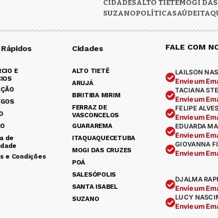
CIDADES
ALTO TIETÊ
MOGI DAS
SUZANO
POLÍTICA
SAÚDE
ITAQ
FALE COM N
 Rápidos
Cidades
CIO E
ALTO TIETÊ
LAILSON NAS
IOS
Envie um Ema
ARUJÁ
AÇÃO
TACIANA ST
BIRITIBA MIRIM
Envie um Ema
EGOS
FERRAZ DE
FELIPE ALVE
O
VASCONCELOS
Envie um Ema
ÃO
GUARAREMA
EDUARDA MA
Envie um Ema
ca de
ITAQUAQUECETUBA
GIOVANNA F
idade
MOGI DAS CRUZES
Envie um Ema
s e Condições
POÁ
SALESÓPOLIS
DJALMA RAP
SANTA ISABEL
Envie um Ema
LUCY NASCI
SUZANO
Envie um Ema