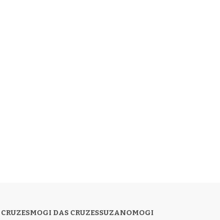
 CRUZES
MOGI DAS CRUZES
SUZANO
MOGI