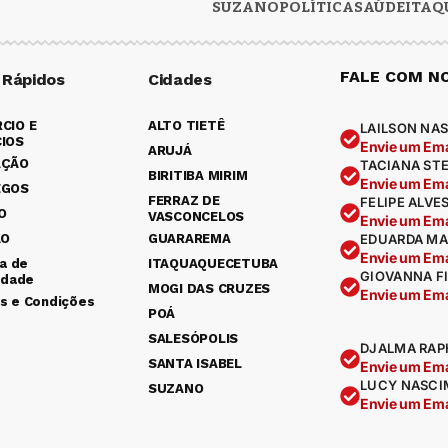
SUZANO
POLÍTICA
SAÚDE
ITAQ
FALE COM N
 Rápidos
Cidades
CIO E
ALTO TIETÊ
LAILSON NAS
IOS
Envie um Ema
ARUJÁ
AÇÃO
TACIANA ST
BIRITIBA MIRIM
Envie um Ema
EGOS
FERRAZ DE
FELIPE ALVE
O
VASCONCELOS
Envie um Ema
ÃO
GUARAREMA
EDUARDA MA
Envie um Ema
ca de
ITAQUAQUECETUBA
GIOVANNA F
idade
MOGI DAS CRUZES
Envie um Ema
s e Condições
POÁ
SALESÓPOLIS
DJALMA RAP
SANTA ISABEL
Envie um Ema
LUCY NASCI
SUZANO
Envie um Ema