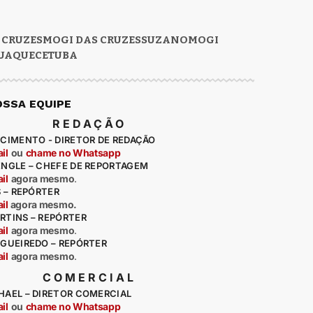
 CRUZES
MOGI DAS CRUZES
SUZANO
MOGI
UAQUECETUBA
OSSA EQUIPE
REDAÇÃO
CIMENTO - DIRETOR DE REDAÇÃO
il
ou
chame no Whatsapp
ENGLE – CHEFE DE REPORTAGEM
il
agora mesmo
.
S – REPÓRTER
il
agora mesmo.
RTINS – REPÓRTER
il
agora mesmo
.
IGUEIREDO – REPÓRTER
il
agora mesmo
.
COMERCIAL
HAEL – DIRETOR COMERCIAL
il
ou
chame no Whatsapp