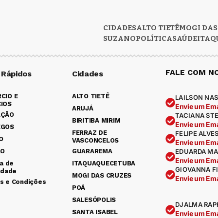
CIDADES
ALTO TIETÊ
MOGI DAS
SUZANO
POLÍTICA
SAÚDE
ITAQ
FALE COM N
 Rápidos
Cidades
CIO E
ALTO TIETÊ
LAILSON NAS
IOS
Envie um Ema
ARUJÁ
AÇÃO
TACIANA ST
BIRITIBA MIRIM
Envie um Ema
EGOS
FERRAZ DE
FELIPE ALVE
O
VASCONCELOS
Envie um Ema
ÃO
GUARAREMA
EDUARDA MA
Envie um Ema
ca de
ITAQUAQUECETUBA
GIOVANNA F
idade
MOGI DAS CRUZES
Envie um Ema
s e Condições
POÁ
SALESÓPOLIS
DJALMA RAP
SANTA ISABEL
Envie um Ema