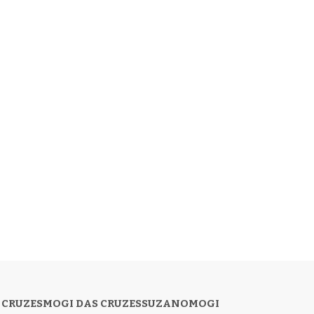
 CRUZES
MOGI DAS CRUZES
SUZANO
MOGI