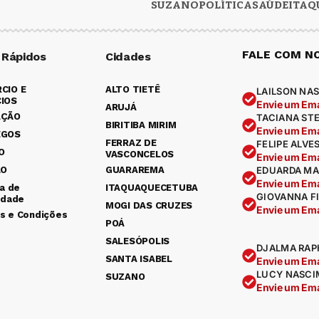
SUZANO
POLÍTICA
SAÚDE
ITAQ
FALE COM N
 Rápidos
Cidades
CIO E
ALTO TIETÊ
LAILSON NAS
IOS
Envie um Ema
ARUJÁ
AÇÃO
TACIANA ST
BIRITIBA MIRIM
Envie um Ema
EGOS
FERRAZ DE
FELIPE ALVE
O
VASCONCELOS
Envie um Ema
ÃO
GUARAREMA
EDUARDA MA
Envie um Ema
ca de
ITAQUAQUECETUBA
GIOVANNA F
idade
MOGI DAS CRUZES
Envie um Ema
s e Condições
POÁ
SALESÓPOLIS
DJALMA RAP
SANTA ISABEL
Envie um Ema
LUCY NASCI
SUZANO
Envie um Ema