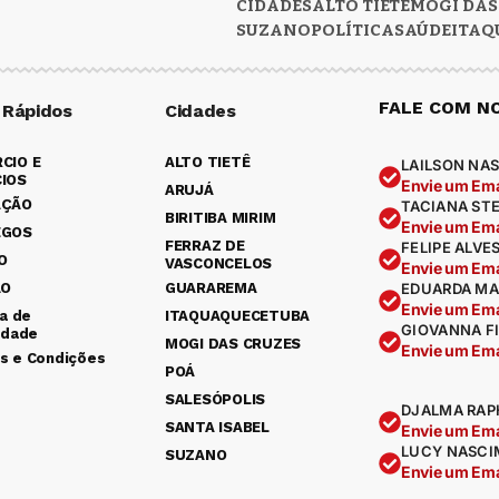
CIDADES
ALTO TIETÊ
MOGI DAS
SUZANO
POLÍTICA
SAÚDE
ITAQ
FALE COM N
 Rápidos
Cidades
CIO E
ALTO TIETÊ
LAILSON NAS
IOS
Envie um Ema
ARUJÁ
AÇÃO
TACIANA ST
BIRITIBA MIRIM
Envie um Ema
EGOS
FERRAZ DE
FELIPE ALVE
O
VASCONCELOS
Envie um Ema
ÃO
GUARAREMA
EDUARDA MA
Envie um Ema
ca de
ITAQUAQUECETUBA
GIOVANNA F
idade
MOGI DAS CRUZES
Envie um Ema
s e Condições
POÁ
SALESÓPOLIS
DJALMA RAP
SANTA ISABEL
Envie um Ema
LUCY NASCI
SUZANO
Envie um Ema