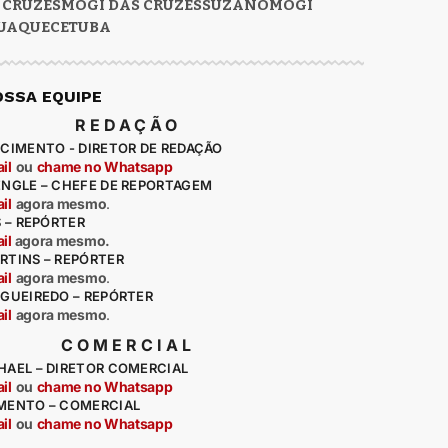
 CRUZES
MOGI DAS CRUZES
SUZANO
MOGI
UAQUECETUBA
OSSA EQUIPE
REDAÇÃO
CIMENTO - DIRETOR DE REDAÇÃO
il
ou
chame no Whatsapp
ENGLE – CHEFE DE REPORTAGEM
il
agora mesmo
.
S – REPÓRTER
il
agora mesmo.
RTINS – REPÓRTER
il
agora mesmo
.
IGUEIREDO – REPÓRTER
il
agora mesmo
.
COMERCIAL
HAEL – DIRETOR COMERCIAL
il
ou
chame no Whatsapp
MENTO – COMERCIAL
il
ou
chame no Whatsapp