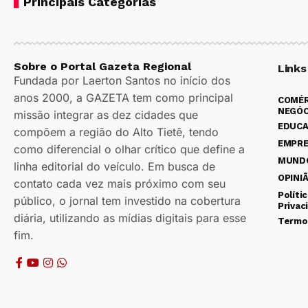
Principais Categorias
Sobre o Portal Gazeta Regional
Links
Fundada por Laerton Santos no início dos
anos 2000, a GAZETA tem como principal
COMÉR
NEGÓC
missão integrar as dez cidades que
EDUC
compõem a região do Alto Tietê, tendo
EMPR
como diferencial o olhar crítico que define a
MUND
linha editorial do veículo. Em busca de
OPINI
contato cada vez mais próximo com seu
Políti
público, o jornal tem investido na cobertura
Privac
diária, utilizando as mídias digitais para esse
Termo
fim.