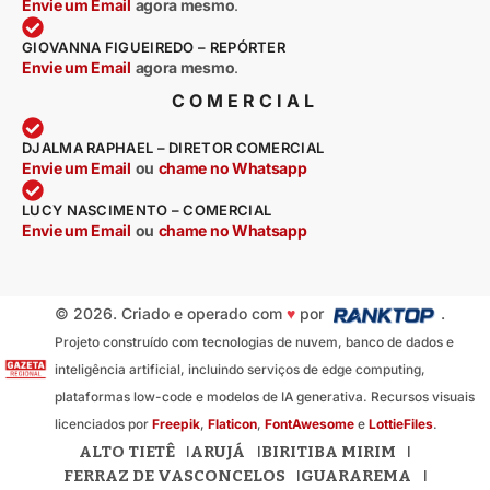
Envie um Email
agora mesmo
.
GIOVANNA FIGUEIREDO – REPÓRTER
Envie um Email
agora mesmo
.
COMERCIAL
DJALMA RAPHAEL – DIRETOR COMERCIAL
Envie um Email
ou
chame no Whatsapp
LUCY NASCIMENTO – COMERCIAL
Envie um Email
ou
chame no Whatsapp
© 2026. Criado e operado com
♥
por
.
Projeto construído com tecnologias de nuvem, banco de dados e
inteligência artificial, incluindo serviços de edge computing,
plataformas low-code e modelos de IA generativa. Recursos visuais
licenciados por
Freepik
,
Flaticon
,
FontAwesome
e
LottieFiles
.
ALTO TIETÊ
ARUJÁ
BIRITIBA MIRIM
FERRAZ DE VASCONCELOS
GUARAREMA