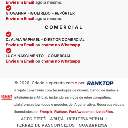
Envie um Email
agora mesmo
.
GIOVANNA FIGUEIREDO – REPÓRTER
Envie um Email
agora mesmo
.
COMERCIAL
DJALMA RAPHAEL – DIRETOR COMERCIAL
Envie um Email
ou
chame no Whatsapp
LUCY NASCIMENTO – COMERCIAL
Envie um Email
ou
chame no Whatsapp
© 2026. Criado e operado com
♥
por
.
Projeto construído com tecnologias de nuvem, banco de dados e
inteligência artificial, incluindo serviços de edge computing,
plataformas low-code e modelos de IA generativa. Recursos visuais
licenciados por
Freepik
,
Flaticon
,
FontAwesome
e
LottieFiles
.
ALTO TIETÊ
ARUJÁ
BIRITIBA MIRIM
FERRAZ DE VASCONCELOS
GUARAREMA