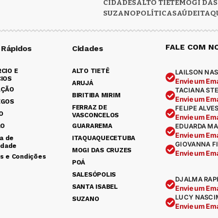
CIDADES
ALTO TIETÊ
MOGI DAS
SUZANO
POLÍTICA
SAÚDE
ITAQ
FALE COM N
 Rápidos
Cidades
CIO E
ALTO TIETÊ
LAILSON NAS
IOS
Envie um Ema
ARUJÁ
AÇÃO
TACIANA ST
BIRITIBA MIRIM
Envie um Ema
EGOS
FERRAZ DE
FELIPE ALVE
O
VASCONCELOS
Envie um Ema
ÃO
GUARAREMA
EDUARDA MA
Envie um Ema
ca de
ITAQUAQUECETUBA
GIOVANNA F
idade
MOGI DAS CRUZES
Envie um Ema
s e Condições
POÁ
SALESÓPOLIS
DJALMA RAP
SANTA ISABEL
Envie um Ema
LUCY NASCI
SUZANO
Envie um Ema