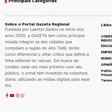
Principais Categorias
Sobre o Portal Gazeta Regional
Links
Fundada por Laerton Santos no início dos
anos 2000, a GAZETA tem como principal
COMÉR
NEGÓC
missão integrar as dez cidades que
EDUC
compõem a região do Alto Tietê, tendo
EMPR
como diferencial o olhar crítico que define a
MUND
linha editorial do veículo. Em busca de
OPINI
contato cada vez mais próximo com seu
Políti
público, o jornal tem investido na cobertura
Privac
diária, utilizando as mídias digitais para esse
Termo
fim.