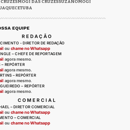
 CRUZES
MOGI DAS CRUZES
SUZANO
MOGI
UAQUECETUBA
OSSA EQUIPE
REDAÇÃO
CIMENTO - DIRETOR DE REDAÇÃO
il
ou
chame no Whatsapp
ENGLE – CHEFE DE REPORTAGEM
il
agora mesmo
.
S – REPÓRTER
il
agora mesmo.
RTINS – REPÓRTER
il
agora mesmo
.
IGUEIREDO – REPÓRTER
il
agora mesmo
.
COMERCIAL
HAEL – DIRETOR COMERCIAL
il
ou
chame no Whatsapp
MENTO – COMERCIAL
il
ou
chame no Whatsapp