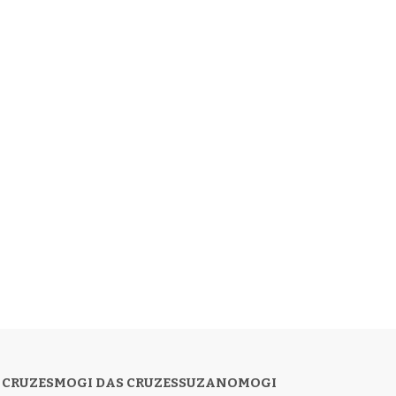
 CRUZES
MOGI DAS CRUZES
SUZANO
MOGI