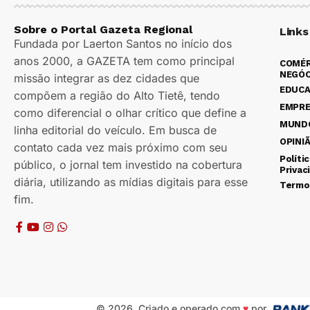
Sobre o Portal Gazeta Regional
Links
Fundada por Laerton Santos no início dos
anos 2000, a GAZETA tem como principal
COMÉR
NEGÓC
missão integrar as dez cidades que
EDUC
compõem a região do Alto Tietê, tendo
EMPR
como diferencial o olhar crítico que define a
MUND
linha editorial do veículo. Em busca de
OPINI
contato cada vez mais próximo com seu
Políti
público, o jornal tem investido na cobertura
Privac
diária, utilizando as mídias digitais para esse
Termo
fim.
© 2026. Criado e operado com
♥
por