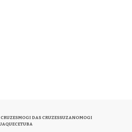
 CRUZES
MOGI DAS CRUZES
SUZANO
MOGI
UAQUECETUBA