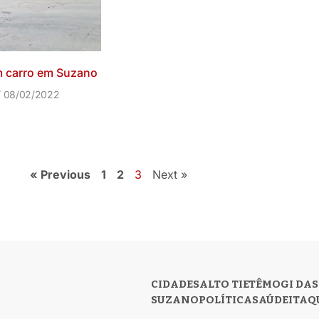
m carro em Suzano
08/02/2022
« Previous
1
2
3
Next »
CIDADES
ALTO TIETÊ
MOGI DAS
SUZANO
POLÍTICA
SAÚDE
ITAQ