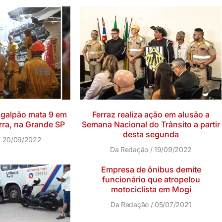
galpão mata 9 em
Ferraz realiza ação em alusão a
rra, na Grande SP
Semana Nacional do Trânsito a partir
desta segunda
20/09/2022
Da Redação
19/09/2022
Empresa de ônibus demite
funcionário que atropelou
motociclista em Mogi
Da Redação
05/07/2021