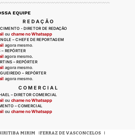
OSSA EQUIPE
REDAÇÃO
CIMENTO - DIRETOR DE REDAÇÃO
il
ou
chame no Whatsapp
ENGLE – CHEFE DE REPORTAGEM
il
agora mesmo
.
S – REPÓRTER
il
agora mesmo.
RTINS – REPÓRTER
il
agora mesmo
.
IGUEIREDO – REPÓRTER
il
agora mesmo
.
COMERCIAL
HAEL – DIRETOR COMERCIAL
il
ou
chame no Whatsapp
MENTO – COMERCIAL
il
ou
chame no Whatsapp
BIRITIBA MIRIM
FERRAZ DE VASCONCELOS