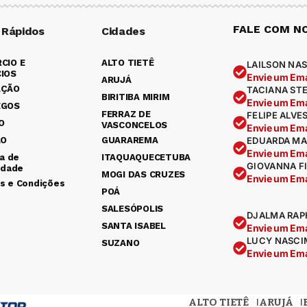
FALE COM N
 Rápidos
Cidades
CIO E
ALTO TIETÊ
LAILSON NAS
IOS
Envie um Ema
ARUJÁ
AÇÃO
TACIANA ST
BIRITIBA MIRIM
Envie um Ema
EGOS
FERRAZ DE
FELIPE ALVE
O
VASCONCELOS
Envie um Ema
ÃO
GUARAREMA
EDUARDA MA
Envie um Ema
ca de
ITAQUAQUECETUBA
GIOVANNA F
idade
MOGI DAS CRUZES
Envie um Ema
s e Condições
POÁ
SALESÓPOLIS
DJALMA RAP
SANTA ISABEL
Envie um Ema
LUCY NASCI
SUZANO
Envie um Ema
ALTO TIETÊ
ARUJÁ
.