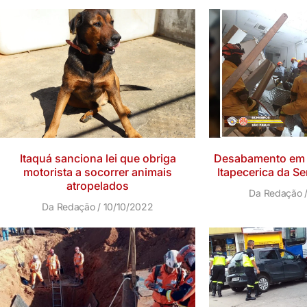
Itaquá sanciona lei que obriga
Desabamento em 
motorista a socorrer animais
Itapecerica da Se
atropelados
Da Redação
Da Redação
10/10/2022