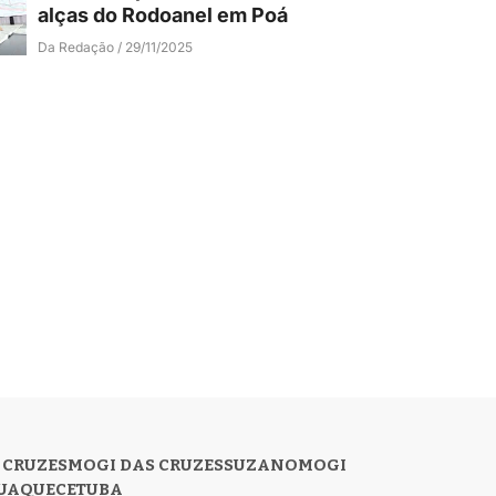
alças do Rodoanel em Poá
Da Redação
29/11/2025
 CRUZES
MOGI DAS CRUZES
SUZANO
MOGI
UAQUECETUBA