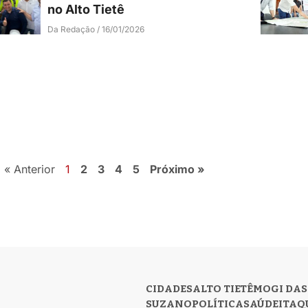
no Alto Tietê
Da Redação
16/01/2026
« Anterior
1
2
3
4
5
Próximo »
CIDADES
ALTO TIETÊ
MOGI DAS
SUZANO
POLÍTICA
SAÚDE
ITAQ