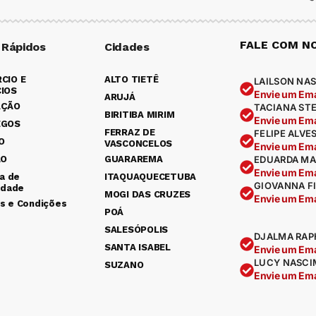
FALE COM N
 Rápidos
Cidades
CIO E
ALTO TIETÊ
LAILSON NAS
IOS
Envie um Ema
ARUJÁ
AÇÃO
TACIANA ST
BIRITIBA MIRIM
Envie um Ema
EGOS
FERRAZ DE
FELIPE ALVE
O
VASCONCELOS
Envie um Ema
ÃO
GUARAREMA
EDUARDA MA
Envie um Ema
ca de
ITAQUAQUECETUBA
GIOVANNA F
idade
MOGI DAS CRUZES
Envie um Ema
s e Condições
POÁ
SALESÓPOLIS
DJALMA RAP
SANTA ISABEL
Envie um Ema
LUCY NASCI
SUZANO
Envie um Ema