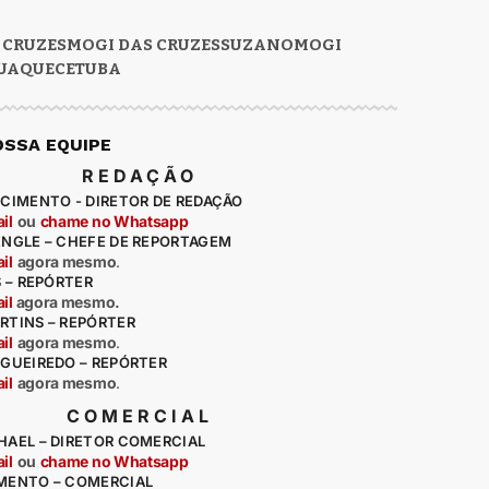
 CRUZES
MOGI DAS CRUZES
SUZANO
MOGI
UAQUECETUBA
OSSA EQUIPE
REDAÇÃO
CIMENTO - DIRETOR DE REDAÇÃO
il
ou
chame no Whatsapp
ENGLE – CHEFE DE REPORTAGEM
il
agora mesmo
.
S – REPÓRTER
il
agora mesmo.
RTINS – REPÓRTER
il
agora mesmo
.
IGUEIREDO – REPÓRTER
il
agora mesmo
.
COMERCIAL
HAEL – DIRETOR COMERCIAL
il
ou
chame no Whatsapp
MENTO – COMERCIAL