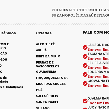
CIDADES
ALTO TIETÊ
MOGI DAS
SUZANO
POLÍTICA
SAÚDE
ITAQ
FALE COM N
 Rápidos
Cidades
CIO E
ALTO TIETÊ
LAILSON NAS
IOS
Envie um Ema
ARUJÁ
AÇÃO
TACIANA ST
BIRITIBA MIRIM
Envie um Ema
EGOS
FERRAZ DE
FELIPE ALVE
O
VASCONCELOS
Envie um Ema
ÃO
GUARAREMA
EDUARDA MA
Envie um Ema
ca de
ITAQUAQUECETUBA
GIOVANNA F
idade
MOGI DAS CRUZES
Envie um Ema
s e Condições
POÁ
SALESÓPOLIS
DJALMA RAP
SANTA ISABEL
Envie um Ema
LUCY NASCI
SUZANO