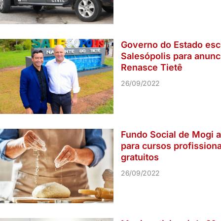
Governo do Estado esc
Salesópolis para anunc
Renasce Tietê
26/09/2022
Fundo Social de Mogi 
para cursos profissiona
gratuitos
26/09/2022