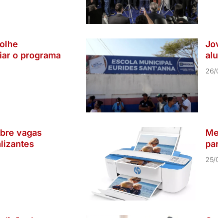
olhe
Jo
iar o programa
al
26/
abre vagas
Me
lizantes
pa
25/