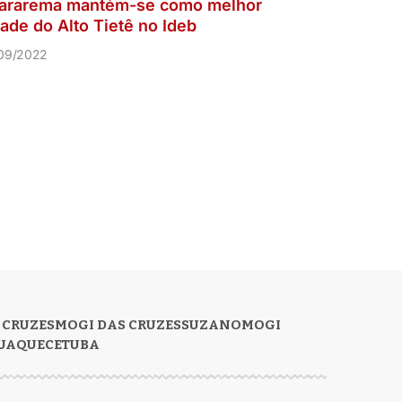
ararema mantém-se como melhor
dade do Alto Tietê no Ideb
09/2022
 CRUZES
MOGI DAS CRUZES
SUZANO
MOGI
UAQUECETUBA