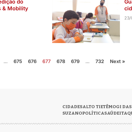
edição do
Gu
 & Mobility
ci
23/
…
675
676
677
678
679
…
732
Next »
CIDADES
ALTO TIETÊ
MOGI DAS
SUZANO
POLÍTICA
SAÚDE
ITAQ