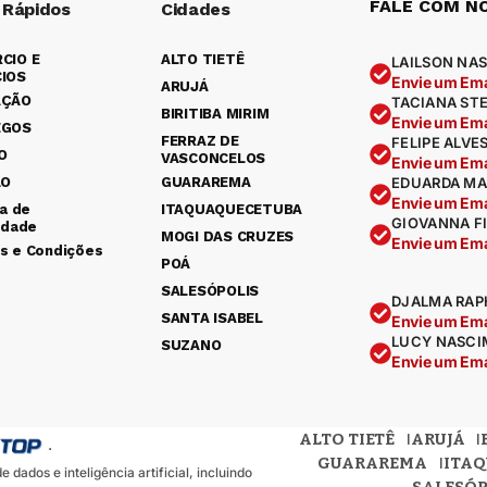
FALE COM N
 Rápidos
Cidades
CIO E
ALTO TIETÊ
LAILSON NAS
IOS
Envie um Ema
ARUJÁ
AÇÃO
TACIANA ST
BIRITIBA MIRIM
Envie um Ema
EGOS
FERRAZ DE
FELIPE ALVE
O
VASCONCELOS
Envie um Ema
ÃO
GUARAREMA
EDUARDA MA
Envie um Ema
ca de
ITAQUAQUECETUBA
GIOVANNA F
idade
MOGI DAS CRUZES
Envie um Ema
s e Condições
POÁ
SALESÓPOLIS
DJALMA RAP
SANTA ISABEL
Envie um Ema
LUCY NASCI
SUZANO
Envie um Ema
ALTO TIETÊ
ARUJÁ
.
GUARAREMA
ITA
dados e inteligência artificial, incluindo