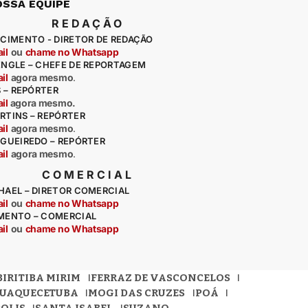
OSSA EQUIPE
REDAÇÃO
CIMENTO - DIRETOR DE REDAÇÃO
il
ou
chame no Whatsapp
ENGLE – CHEFE DE REPORTAGEM
il
agora mesmo
.
S – REPÓRTER
il
agora mesmo.
RTINS – REPÓRTER
il
agora mesmo
.
IGUEIREDO – REPÓRTER
il
agora mesmo
.
COMERCIAL
HAEL – DIRETOR COMERCIAL
il
ou
chame no Whatsapp
MENTO – COMERCIAL
il
ou
chame no Whatsapp
BIRITIBA MIRIM
FERRAZ DE VASCONCELOS
QUAQUECETUBA
MOGI DAS CRUZES
POÁ