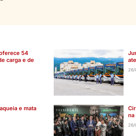
oferece 54
Ju
de carga e de
at
26/
aqueia e mata
Ci
na 
26/