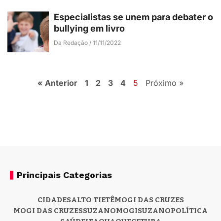
Especialistas se unem para debater o
bullying em livro
Da Redação
11/11/2022
« Anterior
1
2
3
4
5
Próximo »
Principais Categorias
CIDADES
ALTO TIETÊ
MOGI DAS CRUZES
MOGI DAS CRUZES
SUZANO
MOGI
SUZANO
POLÍTICA