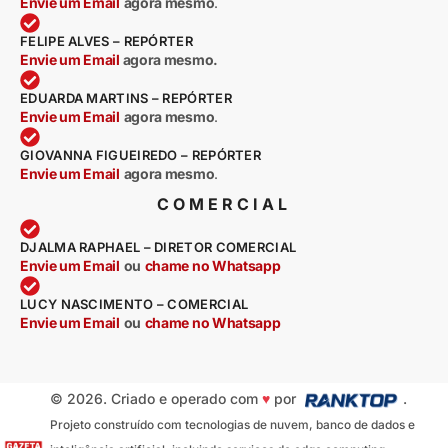
Envie um Email
agora mesmo
.
FELIPE ALVES – REPÓRTER
Envie um Email
agora mesmo.
EDUARDA MARTINS – REPÓRTER
Envie um Email
agora mesmo
.
GIOVANNA FIGUEIREDO – REPÓRTER
Envie um Email
agora mesmo
.
COMERCIAL
DJALMA RAPHAEL – DIRETOR COMERCIAL
Envie um Email
ou
chame no Whatsapp
LUCY NASCIMENTO – COMERCIAL
Envie um Email
ou
chame no Whatsapp
© 2026. Criado e operado com
♥
por
.
Projeto construído com tecnologias de nuvem, banco de dados e