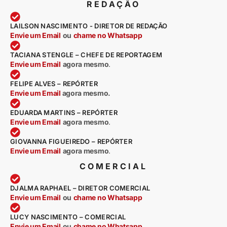
REDAÇÃO
LAILSON NASCIMENTO - DIRETOR DE REDAÇÃO
Envie um Email
ou
chame no Whatsapp
TACIANA STENGLE – CHEFE DE REPORTAGEM
Envie um Email
agora mesmo
.
FELIPE ALVES – REPÓRTER
Envie um Email
agora mesmo.
EDUARDA MARTINS – REPÓRTER
Envie um Email
agora mesmo
.
GIOVANNA FIGUEIREDO – REPÓRTER
Envie um Email
agora mesmo
.
COMERCIAL
DJALMA RAPHAEL – DIRETOR COMERCIAL
Envie um Email
ou
chame no Whatsapp
LUCY NASCIMENTO – COMERCIAL
Envie um Email
ou
chame no Whatsapp