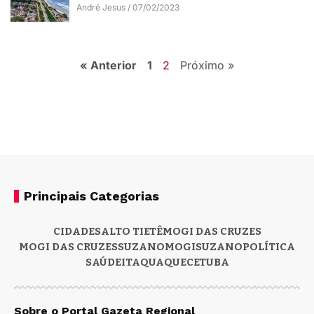
André Jesus
07/02/2023
« Anterior
1
2
Próximo »
Principais Categorias
CIDADES
ALTO TIETÊ
MOGI DAS CRUZES
MOGI DAS CRUZES
SUZANO
MOGI
SUZANO
POLÍTICA
SAÚDE
ITAQUAQUECETUBA
Sobre o Portal Gazeta Regional