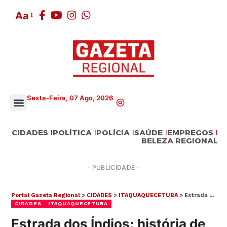
Aa
Sexta-Feira, 07 Ago, 2026
CIDADES
POLÍTICA
POLÍCIA
SAÚDE
EMPREGOS
BELEZA REGIONAL
- PUBLICIDADE -
Portal Gazeta Regional
>
CIDADES
>
ITAQUAQUECETUBA
>
Estrada dos Índios: história de uma das principais vias de Itaquaquecetuba
CIDADES
ITAQUAQUECETUBA
Estrada dos Índios: história de