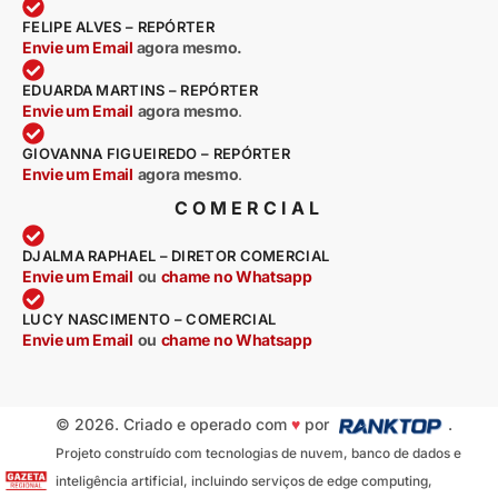
FELIPE ALVES – REPÓRTER
Envie um Email
agora mesmo.
EDUARDA MARTINS – REPÓRTER
Envie um Email
agora mesmo
.
GIOVANNA FIGUEIREDO – REPÓRTER
Envie um Email
agora mesmo
.
COMERCIAL
DJALMA RAPHAEL – DIRETOR COMERCIAL
Envie um Email
ou
chame no Whatsapp
LUCY NASCIMENTO – COMERCIAL
Envie um Email
ou
chame no Whatsapp
© 2026. Criado e operado com
♥
por
.
Projeto construído com tecnologias de nuvem, banco de dados e
inteligência artificial, incluindo serviços de edge computing,