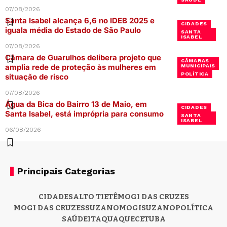
07/08/2026
Santa Isabel alcança 6,6 no IDEB 2025 e
CIDADES
iguala média do Estado de São Paulo
SANTA
ISABEL
07/08/2026
Câmara de Guarulhos delibera projeto que
CÂMARAS
amplia rede de proteção às mulheres em
MUNICIPAIS
POLÍTICA
situação de risco
07/08/2026
Água da Bica do Bairro 13 de Maio, em
CIDADES
Santa Isabel, está imprópria para consumo
SANTA
ISABEL
06/08/2026
Principais Categorias
CIDADES
ALTO TIETÊ
MOGI DAS CRUZES
MOGI DAS CRUZES
SUZANO
MOGI
SUZANO
POLÍTICA
SAÚDE
ITAQUAQUECETUBA