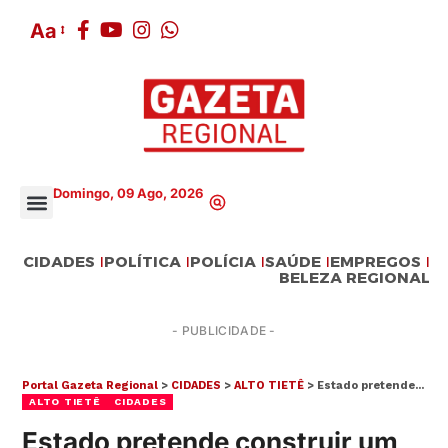
Aa
Domingo, 09 Ago, 2026
CIDADES
POLÍTICA
POLÍCIA
SAÚDE
EMPREGOS
BELEZA REGIONAL
- PUBLICIDADE -
Portal Gazeta Regional
>
CIDADES
>
ALTO TIETÊ
>
Estado pretende construir um complexo de CDPs na Fazenda Albor, entre Arujá e Itaquá
ALTO TIETÊ
CIDADES
Estado pretende construir um