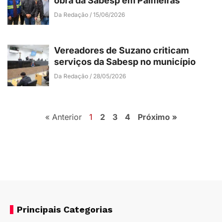
obra da Sabesp em Palmeiras
Da Redação
15/06/2026
Vereadores de Suzano criticam
serviços da Sabesp no município
Da Redação
28/05/2026
« Anterior
1
2
3
4
Próximo »
Principais Categorias