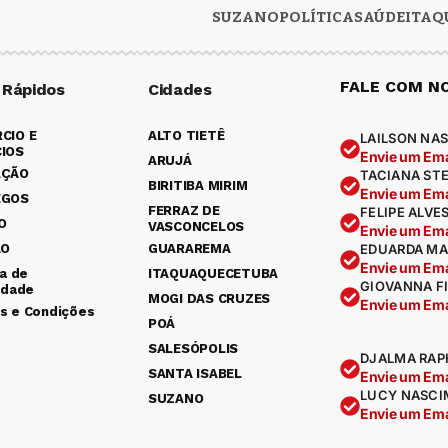
SUZANO
POLÍTICA
SAÚDE
ITAQ
FALE COM N
 Rápidos
Cidades
CIO E
ALTO TIETÊ
LAILSON NAS
IOS
Envie um Ema
ARUJÁ
AÇÃO
TACIANA ST
BIRITIBA MIRIM
Envie um Ema
EGOS
FERRAZ DE
FELIPE ALVE
O
VASCONCELOS
Envie um Ema
ÃO
GUARAREMA
EDUARDA MA
Envie um Ema
ca de
ITAQUAQUECETUBA
GIOVANNA F
idade
MOGI DAS CRUZES
Envie um Ema
s e Condições
POÁ
SALESÓPOLIS
DJALMA RAP
SANTA ISABEL
Envie um Ema
LUCY NASCI
SUZANO
Envie um Ema