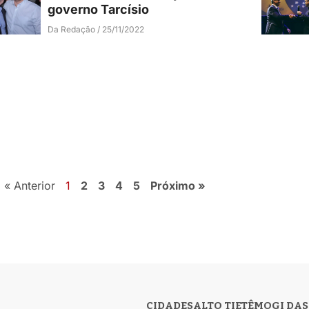
governo Tarcísio
Da Redação
25/11/2022
« Anterior
1
2
3
4
5
Próximo »
CIDADES
ALTO TIETÊ
MOGI DAS