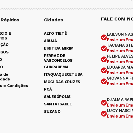
FALE COM N
 Rápidos
Cidades
CIO E
ALTO TIETÊ
LAILSON NAS
IOS
Envie um Ema
ARUJÁ
AÇÃO
TACIANA ST
BIRITIBA MIRIM
Envie um Ema
EGOS
FERRAZ DE
FELIPE ALVE
O
VASCONCELOS
Envie um Ema
ÃO
GUARAREMA
EDUARDA MA
Envie um Ema
ca de
ITAQUAQUECETUBA
GIOVANNA F
idade
MOGI DAS CRUZES
Envie um Ema
s e Condições
POÁ
SALESÓPOLIS
DJALMA RAP
SANTA ISABEL
Envie um Ema
LUCY NASCI
SUZANO
Envie um Ema