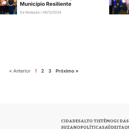
Município Resiliente
Da Redação
06/12/2024
« Anterior
1
2
3
Próximo »
CIDADES
ALTO TIETÊ
MOGI DAS
SUZANO
POLÍTICA
SAÚDE
ITAQ