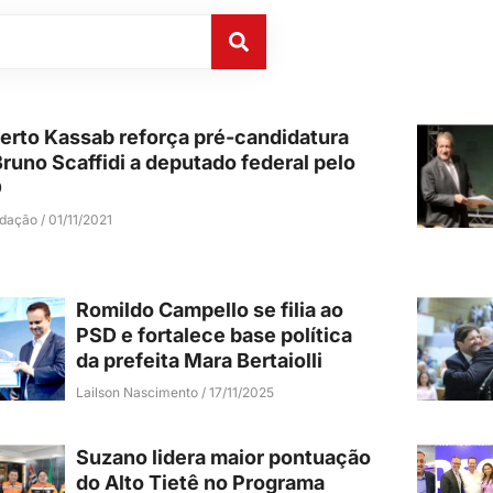
berto Kassab reforça pré-candidatura
Bruno Scaffidi a deputado federal pelo
D
edação
01/11/2021
Romildo Campello se filia ao
PSD e fortalece base política
da prefeita Mara Bertaiolli
Lailson Nascimento
17/11/2025
Suzano lidera maior pontuação
do Alto Tietê no Programa