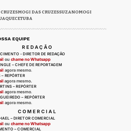
 CRUZES
MOGI DAS CRUZES
SUZANO
MOGI
UAQUECETUBA
OSSA EQUIPE
REDAÇÃO
CIMENTO - DIRETOR DE REDAÇÃO
il
ou
chame no Whatsapp
ENGLE – CHEFE DE REPORTAGEM
il
agora mesmo
.
S – REPÓRTER
il
agora mesmo.
RTINS – REPÓRTER
il
agora mesmo
.
IGUEIREDO – REPÓRTER
il
agora mesmo
.
COMERCIAL
HAEL – DIRETOR COMERCIAL
il
ou
chame no Whatsapp
MENTO – COMERCIAL