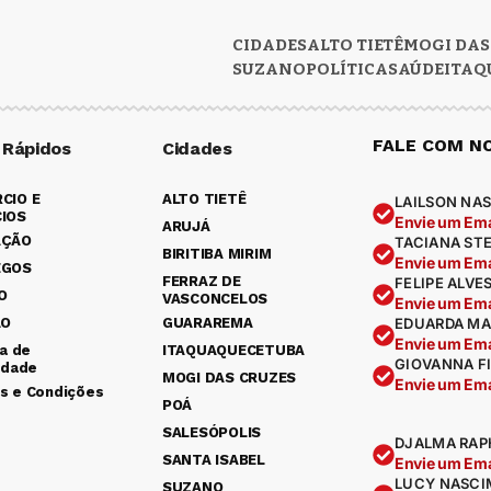
CIDADES
ALTO TIETÊ
MOGI DAS
SUZANO
POLÍTICA
SAÚDE
ITAQ
FALE COM N
 Rápidos
Cidades
CIO E
ALTO TIETÊ
LAILSON NAS
IOS
Envie um Ema
ARUJÁ
AÇÃO
TACIANA ST
BIRITIBA MIRIM
Envie um Ema
EGOS
FERRAZ DE
FELIPE ALVE
O
VASCONCELOS
Envie um Ema
ÃO
GUARAREMA
EDUARDA MA
Envie um Ema
ca de
ITAQUAQUECETUBA
GIOVANNA F
idade
MOGI DAS CRUZES
Envie um Ema
s e Condições
POÁ
SALESÓPOLIS
DJALMA RAP
SANTA ISABEL
Envie um Ema
LUCY NASCI
SUZANO