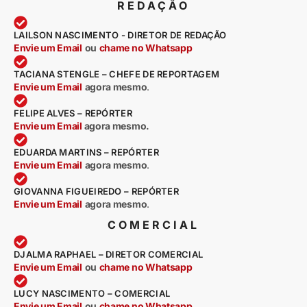
REDAÇÃO
LAILSON NASCIMENTO - DIRETOR DE REDAÇÃO
Envie um Email
ou
chame no Whatsapp
TACIANA STENGLE – CHEFE DE REPORTAGEM
Envie um Email
agora mesmo
.
FELIPE ALVES – REPÓRTER
Envie um Email
agora mesmo.
EDUARDA MARTINS – REPÓRTER
Envie um Email
agora mesmo
.
GIOVANNA FIGUEIREDO – REPÓRTER
Envie um Email
agora mesmo
.
COMERCIAL
DJALMA RAPHAEL – DIRETOR COMERCIAL
Envie um Email
ou
chame no Whatsapp
LUCY NASCIMENTO – COMERCIAL
Envie um Email
ou
chame no Whatsapp